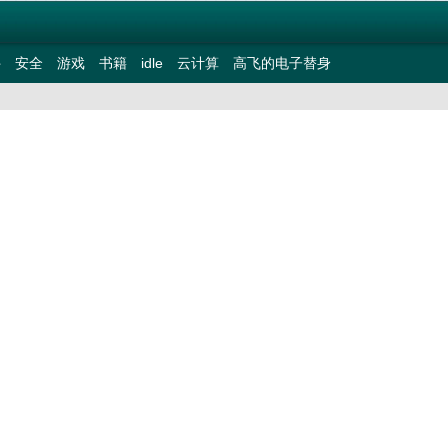
件
安全
游戏
书籍
idle
云计算
高飞的电子替身