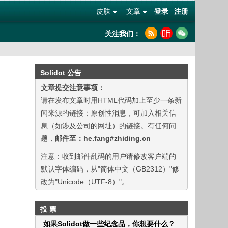
皮肤
文章
登录
注册
关注我们：
Solidot 公告
文章提交注意事项：
请在发布文章时用HTML代码加上至少一条新
闻来源的链接；原创性消息，可加入相关信
息（如涉及公司的网址）的链接。有任何问
题，
邮件至：he.fang#zhiding.cn
注意：收到邮件乱码的用户请修改客户端的
默认字体编码，从"简体中文（GB2312）"修
改为"Unicode（UTF-8）"。
投 票
如果Solidot做一些纪念品，你想要什么？